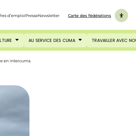
fres d’emploi
Presse
Newsletter
Carte des fédérations
ULTURE
AU SERVICE DES CUMA
TRAVAILLER AVEC NO
re en intercuma