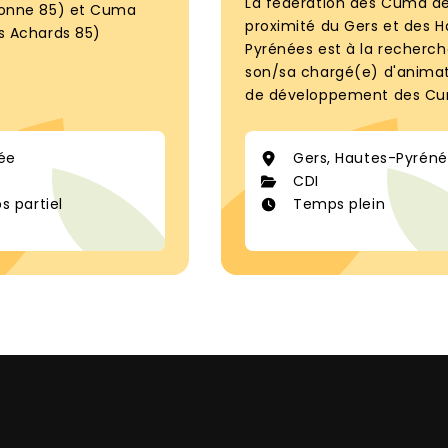
La fédération des Cuma d
lonne 85) et Cuma
proximité du Gers et des 
s Achards 85)
Pyrénées est à la recherc
son/sa chargé(e) d'animat
de développement des C
ée
Gers, Hautes-Pyrén
CDI
 partiel
Temps plein