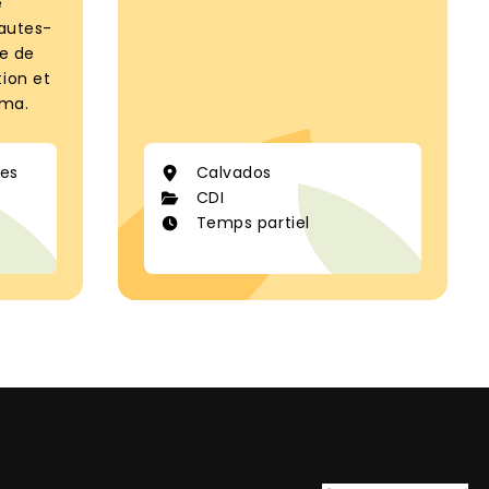
e
Hautes-
he de
ion et
uma.
ées
Calvados
CDI
Temps partiel