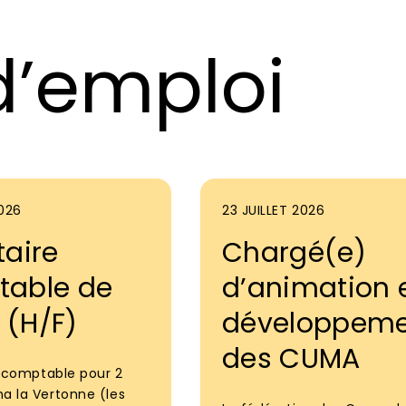
d’emploi
2026
23 JUILLET 2026
taire
Chargé(e)
able de
d’animation 
(H/F)
développem
des CUMA
e comptable pour 2
 la Vertonne (les