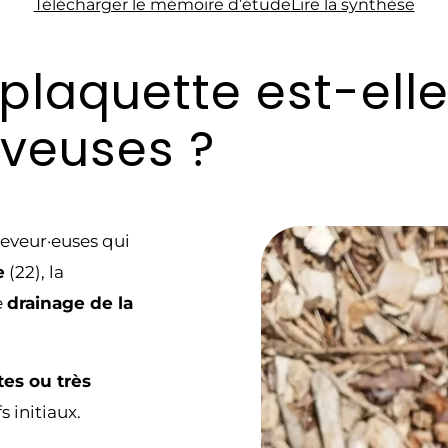
Télécharger le mémoire d’étude
Lire la synthèse
e plaquette est-el
eveuses ?
leveur·euses qui
e
(22), la
e
drainage de la
tes ou très
s initiaux.