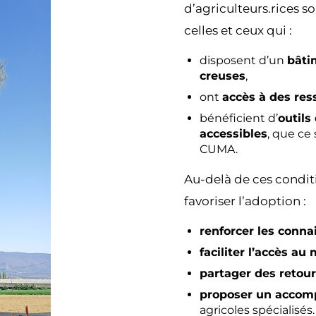
d’agriculteurs.rices so
celles et ceux qui :
disposent d’un
bâti
creuses
,
ont
accès à des res
bénéficient d’
outils
accessibles
, que ce
CUMA.
Au-delà de ces conditi
favoriser l’adoption :
renforcer les conna
faciliter l’accès au 
partager des retou
proposer un acco
agricoles spécialisés.