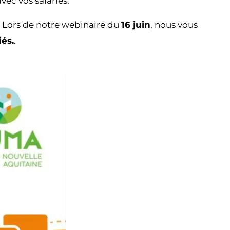
vec vos salariés.
 Lors de notre webinaire du
16 juin
, nous vous
iés
.
.