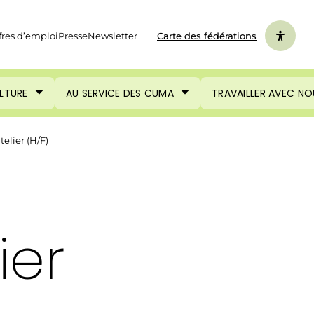
fres d’emploi
Presse
Newsletter
Carte des fédérations
ULTURE
AU SERVICE DES CUMA
TRAVAILLER AVEC NO
telier (H/F)
ier