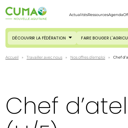
Actualités
Ressources
Agenda
Of
DÉCOUVRIR LA FÉDÉRATION
FAIRE BOUGER L'AGRIC
Accueil
»
Travailler avec nous
»
Nos offres d’emploi
»
Chef d’a
Chef d’atel