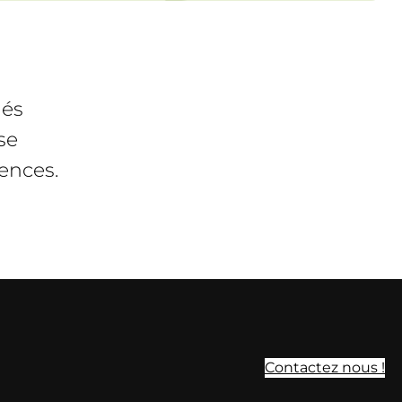
iés
se
ences.
Contactez nous !