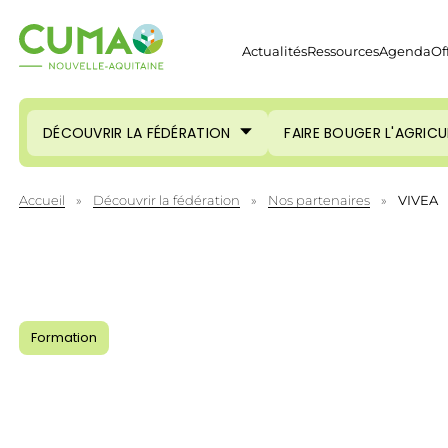
Actualités
Ressources
Agenda
Of
DÉCOUVRIR LA FÉDÉRATION
FAIRE BOUGER L'AGRIC
Accueil
»
Découvrir la fédération
»
Nos partenaires
»
VIVEA
Formation