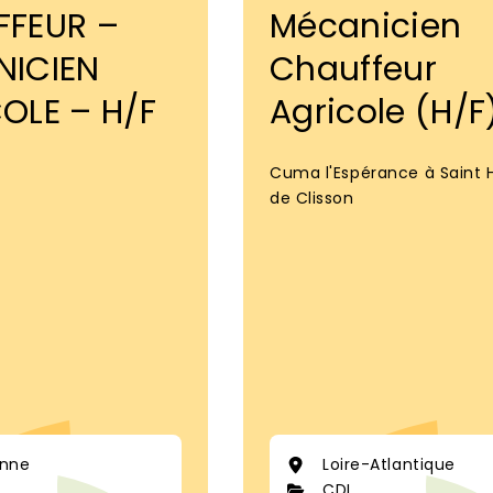
FFEUR –
Mécanicien
NICIEN
Chauffeur
OLE – H/F
Agricole (H/F
Cuma l'Espérance à Saint H
de Clisson
nne
Loire-Atlantique
CDI