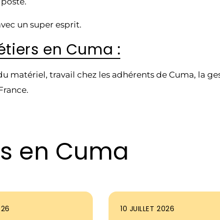
 poste.
avec un super esprit.
étiers en Cuma :
 du matériel, travail chez les adhérents de Cuma, la 
France.
ois en Cuma
026
10 JUILLET 2026